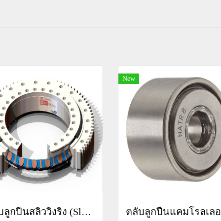
New
ตลับลูกปืนสลิววิงริง (Slewing Rings)