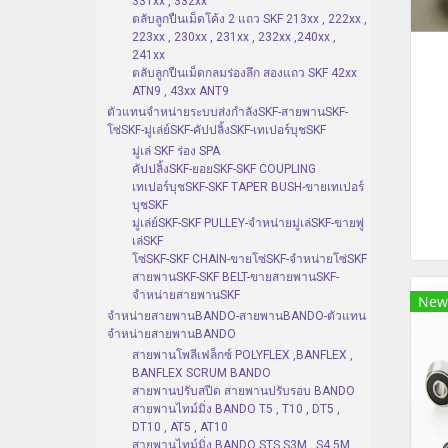
331xx , 332xx
ตลับลูกปืนเม็ดโค้ง 2 แถว SKF 213xx , 222xx ,
223xx , 230xx , 231xx , 232xx ,240xx ,
241xx
ตลับลูกปืนเม็ดกลมร่องลึก สองแถว SKF 42xx
ATN9 , 43xx ANT9
ตัวแทนจำหน่ายระบบส่งกำลังSKF-สายพานSKF-
โซ่SKF-มู่เล่ย์SKF-คัปปลิ้งSKF-เทเปอร์บุชSKF
มู่เล่ SKF ร่อง SPA
คัปปลิ้งSKF-ยอยSKF-SKF COUPLING
เทเปอร์บุชSKF-SKF TAPER BUSH-ขายเทเปอร์
บุชSKF
มู่เล่ย์SKF-SKF PULLEY-จำหน่ายมู่เล่SKF-ขายพู่
เล่SKF
โซ่SKF-SKF CHAIN-ขายโซ่SKF-จำหน่ายโซ่SKF
สายพานSKF-SKF BELT-ขายสายพานSKF-
จำหน่ายสายพานSKF
New
จำหน่ายสายพานBANDO-สายพานBANDO-ตัวแทน
จำหน่ายสายพานBANDO
สายพานโพลีเฟล็กซ์ POLYFLEX ,BANFLEX ,
BANFLEX SCRUM BANDO
สายพานปรับสปีด สายพานปรับรอบ BANDO
สายพานไทม์มิ่ง BANDO T5 , T10 , DT5 ,
DT10 , AT5 , AT10
สายพานไทม์มิ่ง BANDO STS S3M , S4.5M ,