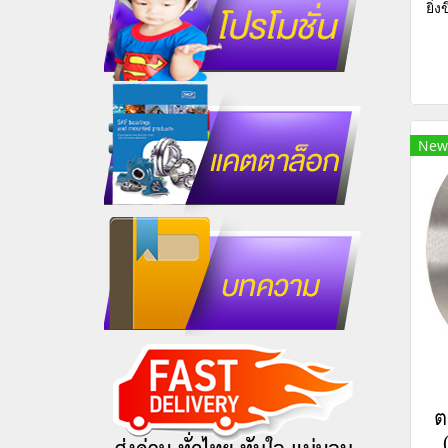
ยิ่
New
ต