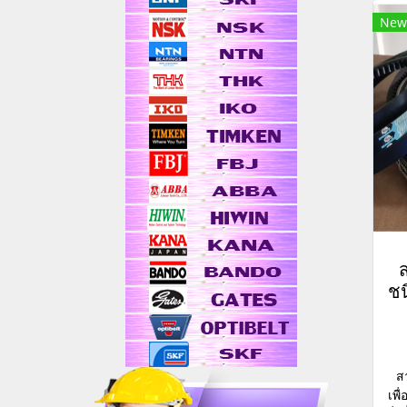
New
ชน
ส
เพื