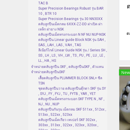
TAC B
ต
Super Precision Bearings Robust รุ่น BAR
10 , BTR 10
Super Precision Bearings รุ่น 30 NN30XX
ตลับลูกปืนเม็ดกลม 6XXX-ZZ-DD ฝาเปิด ฝา
เหล็ก ฝายาง NSK
ต
ตลับลูกปืนเม็ดทรงกระบอก N NF NU NUP-NSK
ตลับลูกปืน Linear guide Block NSK รุ่น SAH ,
SAS , LAH , LAS , VAH , TAS
ลีเนียร์ไกด์ Linear Guide NSK รุ่น / Series SH ,
SS , LH , LS , VH , LW , TS , PU , PE , LU , LE ,
LL , HA , HS
จำหน่ายตลับลูกปืน SKF , ตลับลูกปืนSKF , ตัวแทน
New
จำหน่ายตลับลูกปืนSKF
เสื้อตลับลูกปืน PLUMMER BLOCK SNL+ ซีล
TSN
ชุดตลับลูกปืนวาย ตลับลูกปืนตุ๊กตา SKF รุ่น SY
, SYJ , FY , FYJ , TU , FYTB , YAR , YET
ตลับลูกปืนเม็ดทรงกระบอก SKF TYPE N , NF ,
NJ , NU , NUP
ตลับลูกปืนกันรุน เม็ดกลม SKF 511xx , 512xx ,
513xx , 522xx , 523xx
ตลับลูกปืนเม็ดเรียว เทเปอร์ SKF 302xx ,
303xx , 313xx , 322xx , 323xx , 320xx ,