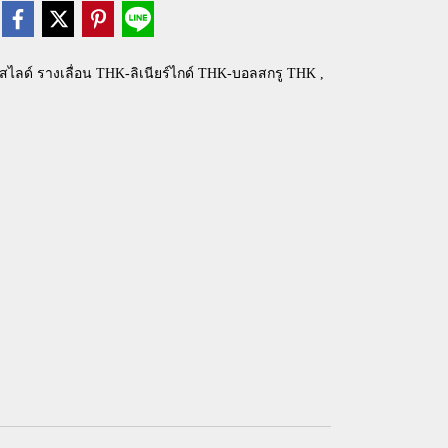
สไลด์ รางเลื่อน THK-ลิเนียร์ไกด์ THK-บอลสกรู THK
,