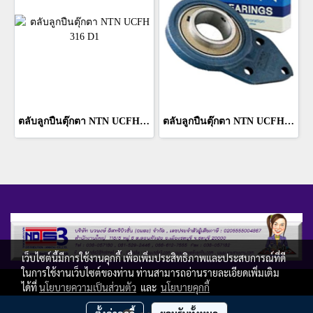
ตลับลูกปืนตุ๊กตา NTN UCFH 316 D1
ตลับลูกปืนตุ๊กตา NTN UCFH 314 D1
เว็บไซต์นี้มีการใช้งานคุกกี้ เพื่อเพิ่มประสิทธิภาพและประสบการณ์ที่ดี
ในการใช้งานเว็บไซต์ของท่าน ท่านสามารถอ่านรายละเอียดเพิ่มเติม
Copy right by ndis3.com
ได้ที่
นโยบายความเป็นส่วนตัว
และ
นโยบายคุกกี้
ผู้เข้าชมวันนี้
4,815