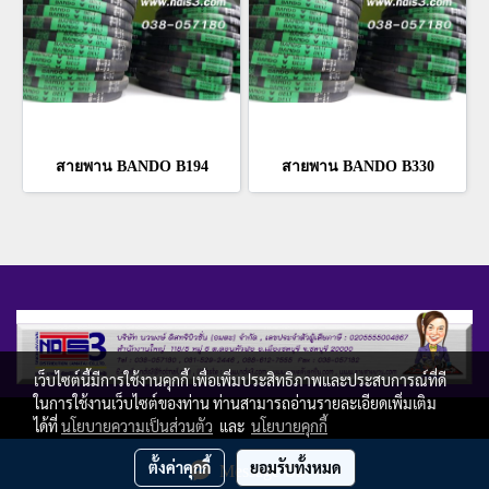
สายพาน BANDO B194
สายพาน BANDO B330
เว็บไซต์นี้มีการใช้งานคุกกี้ เพื่อเพิ่มประสิทธิภาพและประสบการณ์ที่ดี
ในการใช้งานเว็บไซต์ของท่าน ท่านสามารถอ่านรายละเอียดเพิ่มเติม
Copy right by ndis3.com
ได้ที่
นโยบายความเป็นส่วนตัว
และ
นโยบายคุกกี้
ผู้เข้าชมวันนี้
4,924
ตั้งค่าคุกกี้
ยอมรับทั้งหมด
Message Us