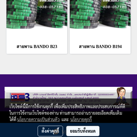
สายพาน BANDO B23
สายพาน BANDO B194
เว็บไซต์นี้มีการใช้งานคุกกี้ เพื่อเพิ่มประสิทธิภาพและประสบการณ์ที่ดี
ในการใช้งานเว็บไซต์ของท่าน ท่านสามารถอ่านรายละเอียดเพิ่มเติม
Copy right by ndis3.com
ได้ที่
นโยบายความเป็นส่วนตัว
และ
นโยบายคุกกี้
ผู้เข้าชมทั้งหมด
ตั้งค่าคุกกี้
ยอมรับทั้งหมด
Message Us
22,606,752