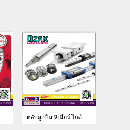
ตลับลูกปืน ลิเนียร์ ไกด์ บอลสกรู OZAK (OZAK BEARING LINEAR GUIDE & BALL SCREW)