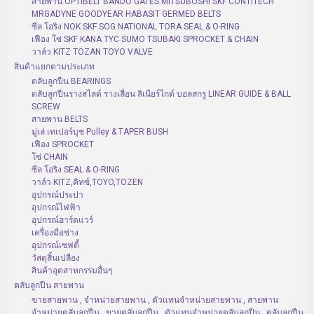
สายพาน OPTIBELT BANDO GATES MITSUBOSHI SKF CONTITECH
MRGADYNE GOODYEAR HABASIT GERMED BELTS
ซีล โอริง NOK SKF SOG NATIONAL TORA SEAL & O-RING
เฟือง โซ่ SKF KANA TYC SUMO TSUBAKI SPROCKET & CHAIN
วาล์ว KITZ TOZAN TOYO VALVE
สินค้าแยกตามประเภท
ตลับลูกปืน BEARINGS
ตลับลูกปืนรางสไลด์ รางเลื่อน ลิเนียร์ไกด์ บอลสกรู LINEAR GUIDE & BALL
SCREW
สายพาน BELTS
มู่เล่ เทเปอร์บุช Pulley & TAPER BUSH
เฟือง SPROCKET
โซ่ CHAIN
ซีล โอริง SEAL & O-RING
วาล์ว KITZ,คิทซ์,TOYO,TOZEN
อุปกรณ์ประปา
อุปกรณ์ไฟฟ้า
อุปกรณ์ฮาร์ดแวร์
เครื่องมือช่าง
อุปกรณ์เซฟตี้
วัสดุสิ้นเปลือง
สินค้าอุตสาหกรรมอื่นๆ
ตลับลูกปืน สายพาน
ขายสายพาน , จำหน่ายสายพาน , ตัวแทนจำหน่ายสายพาน , สายพาน
จำหน่ายตลับลูกปืน , ขายตลับลูกปืน , ตัวแทนจำหน่ายตลับลูกปืน , ตลับลูกปืน