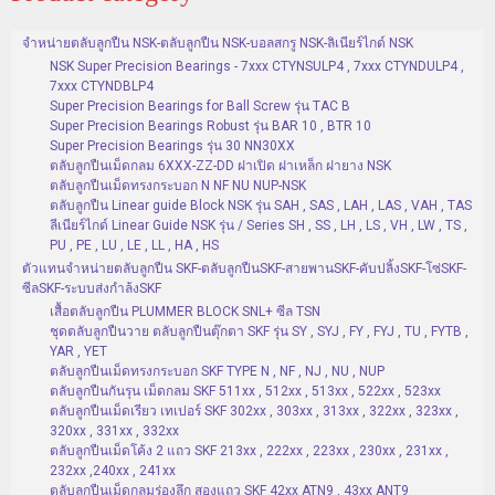
จำหน่ายตลับลูกปืน NSK-ตลับลูกปืน NSK-บอลสกรู NSK-ลิเนียร์ไกด์ NSK
NSK Super Precision Bearings - 7xxx CTYNSULP4 , 7xxx CTYNDULP4 ,
7xxx CTYNDBLP4
Super Precision Bearings for Ball Screw รุ่น TAC B
Super Precision Bearings Robust รุ่น BAR 10 , BTR 10
Super Precision Bearings รุ่น 30 NN30XX
ตลับลูกปืนเม็ดกลม 6XXX-ZZ-DD ฝาเปิด ฝาเหล็ก ฝายาง NSK
ตลับลูกปืนเม็ดทรงกระบอก N NF NU NUP-NSK
ตลับลูกปืน Linear guide Block NSK รุ่น SAH , SAS , LAH , LAS , VAH , TAS
ลีเนียร์ไกด์ Linear Guide NSK รุ่น / Series SH , SS , LH , LS , VH , LW , TS ,
PU , PE , LU , LE , LL , HA , HS
ตัวแทนจำหน่ายตลับลูกปืน SKF-ตลับลูกปืนSKF-สายพานSKF-คับปลิ้งSKF-โซ่SKF-
ซีลSKF-ระบบส่งกำล้งSKF
เสื้อตลับลูกปืน PLUMMER BLOCK SNL+ ซีล TSN
ชุดตลับลูกปืนวาย ตลับลูกปืนตุ๊กตา SKF รุ่น SY , SYJ , FY , FYJ , TU , FYTB ,
YAR , YET
ตลับลูกปืนเม็ดทรงกระบอก SKF TYPE N , NF , NJ , NU , NUP
ตลับลูกปืนกันรุน เม็ดกลม SKF 511xx , 512xx , 513xx , 522xx , 523xx
ตลับลูกปืนเม็ดเรียว เทเปอร์ SKF 302xx , 303xx , 313xx , 322xx , 323xx ,
320xx , 331xx , 332xx
ตลับลูกปืนเม็ดโค้ง 2 แถว SKF 213xx , 222xx , 223xx , 230xx , 231xx ,
232xx ,240xx , 241xx
ตลับลูกปืนเม็ดกลมร่องลึก สองแถว SKF 42xx ATN9 , 43xx ANT9