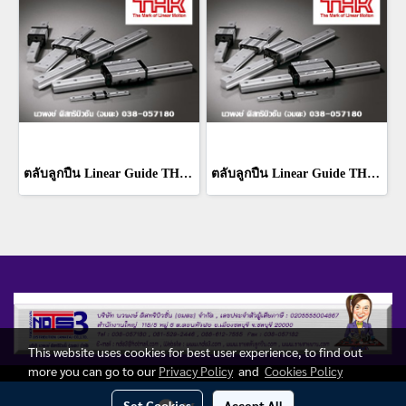
ตลับลูกปืน Linear Guide THK RSR 5WN
ตลับลูกปืน Linear Guide THK RSR 7WN
This website uses cookies for best user experience, to find out
more you can go to our
Privacy Policy
and
Cookies Policy
Copy right by ndis3.com
Set Cookies
Accept All