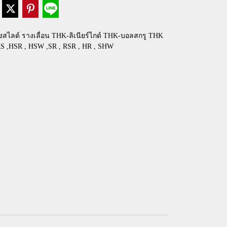
งสไลด์ รางเลื่อน THK-ลิเนียร์ไกด์ THK-บอลสกรู THK
SRS ,HSR , HSW ,SR , RSR , HR , SHW