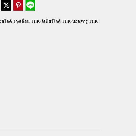
งสไลด์ รางเลื่อน THK-ลิเนียร์ไกด์ THK-บอลสกรู THK