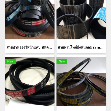
สายพานร่องวีหน้าแคบ ชนิดมีฟัน COG Narrow V-Belts
สายพานไทม์มิ่งฟันกลม (Synchronous Timing Belts HTS - HTD)
New
New