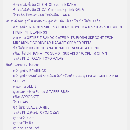
ข้อต่อโซ่ครึ่งข้อ-OL-O/L-Offset Link-KANA
ข้อต่อโซ่เต็มข้อ-CL-C/L-Connecting Link-KANA
โซ่เหล็ก,โซ่สแตนเลส,โซ่ลำเลียง KANA
แบรนด์ ตลับลูกปืน สายพาน มู่เล่ คัปปลิ้ง เฟือง โซ่ ซีล โอริง วาล์ว
ตลับลูกปืน NSK NTN SKF FAG THK IKO KOYO INA NACHI ASAHI TIMKEN
HIWIN FYH BEARINGS
สายพาน OPTIBELT BANDO GATES MITSUBOSHI SKF CONTITECH
MRGADYNE GOODYEAR HABASIT GERMED BELTS
ซีล โอริง NOK SKF SOG NATIONAL TORA SEAL & O-RING
เฟือง โซ่ SKF KANA TYC SUMO TSUBAKI SPROCKET & CHAIN
วาล์ว KITZ TOZAN TOYO VALVE
สินค้าแยกตามประเภท
ตลับลูกปืน BEARINGS
ตลับลูกปืนรางสไลด์ รางเลื่อน ลิเนียร์ไกด์ บอลสกรู LINEAR GUIDE & BALL
SCREW
สายพาน BELTS
มู่เล่ เทเปอร์บุช Pulley & TAPER BUSH
เฟือง SPROCKET
โซ่ CHAIN
ซีล โอริง SEAL & O-RING
วาล์ว KITZ,คิทซ์,TOYO,TOZEN
อุปกรณ์ประปา
อุปกรณ์ไฟฟ้า
อุปกรณ์ฮาร์ดแวร์