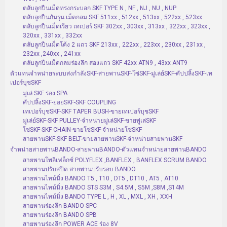
ตลับลูกปืนเม็ดทรงกระบอก SKF TYPE N , NF , NJ , NU , NUP
ตลับลูกปืนกันรุน เม็ดกลม SKF 511xx , 512xx , 513xx , 522xx , 523xx
ตลับลูกปืนเม็ดเรียว เทเปอร์ SKF 302xx , 303xx , 313xx , 322xx , 323xx ,
320xx , 331xx , 332xx
ตลับลูกปืนเม็ดโค้ง 2 แถว SKF 213xx , 222xx , 223xx , 230xx , 231xx ,
232xx ,240xx , 241xx
ตลับลูกปืนเม็ดกลมร่องลึก สองแถว SKF 42xx ATN9 , 43xx ANT9
ตัวแทนจำหน่ายระบบส่งกำลังSKF-สายพานSKF-โซ่SKF-มู่เล่ย์SKF-คัปปลิ้งSKF-เท
เปอร์บุชSKF
มู่เล่ SKF ร่อง SPA
คัปปลิ้งSKF-ยอยSKF-SKF COUPLING
เทเปอร์บุชSKF-SKF TAPER BUSH-ขายเทเปอร์บุชSKF
มู่เล่ย์SKF-SKF PULLEY-จำหน่ายมู่เล่SKF-ขายพู่เล่SKF
โซ่SKF-SKF CHAIN-ขายโซ่SKF-จำหน่ายโซ่SKF
สายพานSKF-SKF BELT-ขายสายพานSKF-จำหน่ายสายพานSKF
จำหน่ายสายพานBANDO-สายพานBANDO-ตัวแทนจำหน่ายสายพานBANDO
สายพานโพลีเฟล็กซ์ POLYFLEX ,BANFLEX , BANFLEX SCRUM BANDO
สายพานปรับสปีด สายพานปรับรอบ BANDO
สายพานไทม์มิ่ง BANDO T5 , T10 , DT5 , DT10 , AT5 , AT10
สายพานไทม์มิ่ง BANDO STS S3M , S4.5M , S5M ,S8M ,S14M
สายพานไทม์มิ่ง BANDO TYPE L , H , XL , MXL , XH , XXH
สายพานร่องลึก BANDO SPC
สายพานร่องลึก BANDO SPB
สายพานร่องลึก POWER ACE ร่อง 8V