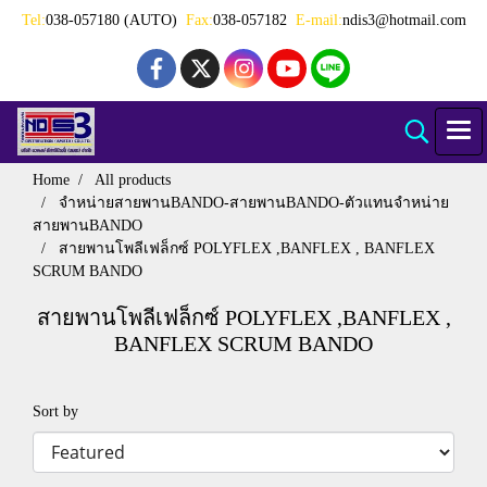
Tel:
038-057180 (AUTO)
Fax:
038-057182
E-mail:
ndis3@hotmail.com
Home
All products
จำหน่ายสายพานBANDO-สายพานBANDO-ตัวแทนจำหน่าย
สายพานBANDO
สายพานโพลีเฟล็กซ์ POLYFLEX ,BANFLEX , BANFLEX
SCRUM BANDO
สายพานโพลีเฟล็กซ์ POLYFLEX ,BANFLEX ,
BANFLEX SCRUM BANDO
Sort by