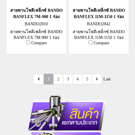
สายพานโพลีเฟล็กซ์ BANDO
สายพานโพลีเฟล็กซ์ BANDO
BANFLEX 7M-900 1 ร่อง
BANFLEX 11M-1150 1 ร่อง
BANDO2810
BANDO2842
สายพานโพลีเฟล็กซ์ BANDO
สายพานโพลีเฟล็กซ์ BANDO
BANFLEX 7M-900 1 ร่อง
BANFLEX 11M-1150 1 ร่อง
Compare
Compare
First
1
2
3
4
5
Last