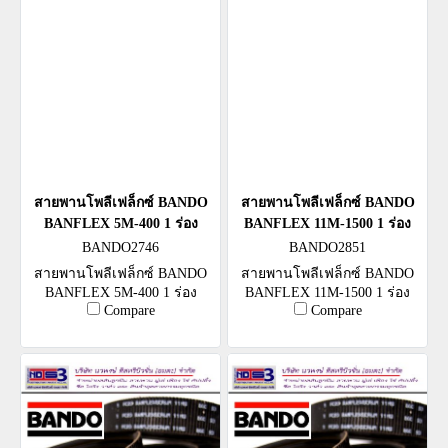
สายพานโพลีเฟล็กซ์ BANDO
สายพานโพลีเฟล็กซ์ BANDO
BANFLEX 5M-400 1 ร่อง
BANFLEX 11M-1500 1 ร่อง
BANDO2746
BANDO2851
สายพานโพลีเฟล็กซ์ BANDO
สายพานโพลีเฟล็กซ์ BANDO
BANFLEX 5M-400 1 ร่อง
BANFLEX 11M-1500 1 ร่อง
Compare
Compare