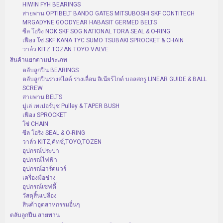
HIWIN FYH BEARINGS
สายพาน OPTIBELT BANDO GATES MITSUBOSHI SKF CONTITECH
MRGADYNE GOODYEAR HABASIT GERMED BELTS
ซีล โอริง NOK SKF SOG NATIONAL TORA SEAL & O-RING
เฟือง โซ่ SKF KANA TYC SUMO TSUBAKI SPROCKET & CHAIN
วาล์ว KITZ TOZAN TOYO VALVE
สินค้าแยกตามประเภท
ตลับลูกปืน BEARINGS
ตลับลูกปืนรางสไลด์ รางเลื่อน ลิเนียร์ไกด์ บอลสกรู LINEAR GUIDE & BALL
SCREW
สายพาน BELTS
มู่เล่ เทเปอร์บุช Pulley & TAPER BUSH
เฟือง SPROCKET
โซ่ CHAIN
ซีล โอริง SEAL & O-RING
วาล์ว KITZ,คิทซ์,TOYO,TOZEN
อุปกรณ์ประปา
อุปกรณ์ไฟฟ้า
อุปกรณ์ฮาร์ดแวร์
เครื่องมือช่าง
อุปกรณ์เซฟตี้
วัสดุสิ้นเปลือง
สินค้าอุตสาหกรรมอื่นๆ
ตลับลูกปืน สายพาน