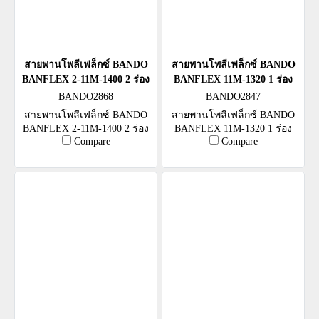
สายพานโพลีเฟล็กซ์ BANDO
สายพานโพลีเฟล็กซ์ BANDO
BANFLEX 2-11M-1400 2 ร่อง
BANFLEX 11M-1320 1 ร่อง
BANDO2868
BANDO2847
สายพานโพลีเฟล็กซ์ BANDO
สายพานโพลีเฟล็กซ์ BANDO
BANFLEX 2-11M-1400 2 ร่อง
BANFLEX 11M-1320 1 ร่อง
Compare
Compare