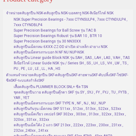
จำหน่ายตลับลูกปืน NSK-ตลับลูกปืน NSK-บอลสกรู NSK-ลิเนียร์ไกด์ NSK
NSK Super Precision Bearings - 7xxx CTYNSULP4 , 7xxx CTYNDULP4 ,
7xxx CTYNDBLP4
Super Precision Bearings for Ball Screw รุ่น TAC B
Super Precision Bearings Robust รุ่น BAR 10 , BTR 10
Super Precision Bearings รุ่น 30 NN30XX
ตลับลูกปืนเม็ดกลม 6XXX-ZZ-DD ฝาเปิด ฝาเหล็ก ฝายาง NSK
ตลับลูกปืนเม็ดทรงกระบอก N NF NU NUP-NSK
ตลับลูกปืน Linear guide Block NSK รุ่น SAH , SAS , LAH , LAS , VAH , TAS
ลีเนียร์ไกด์ Linear Guide NSK รุ่น / Series SH , SS , LH , LS , VH , LW , TS ,
PU , PE , LU , LE , LL , HA , HS
ตัวแทนจำหน่ายตลับลูกปืน SKF-ตลับลูกปืนSKF-สายพานSKF-คับปลิ้งSKF-โซ่SKF-
ซีลSKF-ระบบส่งกำล้งSKF
เสื้อตลับลูกปืน PLUMMER BLOCK SNL+ ซีล TSN
ชุดตลับลูกปืนวาย ตลับลูกปืนตุ๊กตา SKF รุ่น SY , SYJ , FY , FYJ , TU , FYTB ,
YAR , YET
ตลับลูกปืนเม็ดทรงกระบอก SKF TYPE N , NF , NJ , NU , NUP
ตลับลูกปืนกันรุน เม็ดกลม SKF 511xx , 512xx , 513xx , 522xx , 523xx
ตลับลูกปืนเม็ดเรียว เทเปอร์ SKF 302xx , 303xx , 313xx , 322xx , 323xx ,
320xx , 331xx , 332xx
ตลับลูกปืนเม็ดโค้ง 2 แถว SKF 213xx , 222xx , 223xx , 230xx , 231xx ,
232xx ,240xx , 241xx