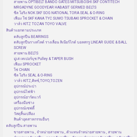
สายพาน OPTIBELT BANDO GATES MITSUBOSHI SKF CONTITECH
MRGADYNE GOODYEAR HABASIT GERMED BELTS
ซีล โอริง NOK SKF SOG NATIONAL TORA SEAL & O-RING
เฟือง โซ่ SKF KANA TYC SUMO TSUBAKI SPROCKET & CHAIN
วาล์ว KITZ TOZAN TOYO VALVE
สินค้าแยกตามประเภท
ตลับลูกปืน BEARINGS
ตลับลูกปืนรางสไลด์ รางเลื่อน ลิเนียร์ไกด์ บอลสกรู LINEAR GUIDE & BALL
SCREW
สายพาน BELTS
มู่เล่ เทเปอร์บุช Pulley & TAPER BUSH
เฟือง SPROCKET
โซ่ CHAIN
ซีล โอริง SEAL & O-RING
วาล์ว KITZ,คิทซ์,TOYO,TOZEN
อุปกรณ์ประปา
อุปกรณ์ไฟฟ้า
อุปกรณ์ฮาร์ดแวร์
เครื่องมือช่าง
อุปกรณ์เซฟตี้
วัสดุสิ้นเปลือง
สินค้าอุตสาหกรรมอื่นๆ
ตลับลูกปืน สายพาน
ขายสายพาน , จำหน่ายสายพาน , ตัวแทนจำหน่ายสายพาน , สายพาน