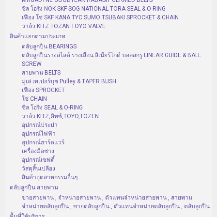
MRGADYNE GOODYEAR HABASIT GERMED BELTS
ซีล โอริง NOK SKF SOG NATIONAL TORA SEAL & O-RING
เฟือง โซ่ SKF KANA TYC SUMO TSUBAKI SPROCKET & CHAIN
วาล์ว KITZ TOZAN TOYO VALVE
สินค้าแยกตามประเภท
ตลับลูกปืน BEARINGS
ตลับลูกปืนรางสไลด์ รางเลื่อน ลิเนียร์ไกด์ บอลสกรู LINEAR GUIDE & BALL
SCREW
สายพาน BELTS
มู่เล่ เทเปอร์บุช Pulley & TAPER BUSH
เฟือง SPROCKET
โซ่ CHAIN
ซีล โอริง SEAL & O-RING
วาล์ว KITZ,คิทซ์,TOYO,TOZEN
อุปกรณ์ประปา
อุปกรณ์ไฟฟ้า
อุปกรณ์ฮาร์ดแวร์
เครื่องมือช่าง
อุปกรณ์เซฟตี้
วัสดุสิ้นเปลือง
สินค้าอุตสาหกรรมอื่นๆ
ตลับลูกปืน สายพาน
ขายสายพาน , จำหน่ายสายพาน , ตัวแทนจำหน่ายสายพาน , สายพาน
จำหน่ายตลับลูกปืน , ขายตลับลูกปืน , ตัวแทนจำหน่ายตลับลูกปืน , ตลับลูกปืน
พื้นที่ให้บริการ