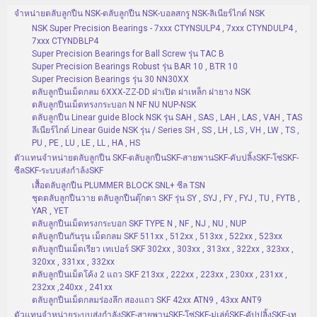
จำหน่ายตลับลูกปืน NSK-ตลับลูกปืน NSK-บอลสกรู NSK-ลิเนียร์ไกด์ NSK
NSK Super Precision Bearings - 7xxx CTYNSULP4 , 7xxx CTYNDULP4 ,
7xxx CTYNDBLP4
Super Precision Bearings for Ball Screw รุ่น TAC B
Super Precision Bearings Robust รุ่น BAR 10 , BTR 10
Super Precision Bearings รุ่น 30 NN30XX
ตลับลูกปืนเม็ดกลม 6XXX-ZZ-DD ฝาเปิด ฝาเหล็ก ฝายาง NSK
ตลับลูกปืนเม็ดทรงกระบอก N NF NU NUP-NSK
ตลับลูกปืน Linear guide Block NSK รุ่น SAH , SAS , LAH , LAS , VAH , TAS
ลีเนียร์ไกด์ Linear Guide NSK รุ่น / Series SH , SS , LH , LS , VH , LW , TS ,
PU , PE , LU , LE , LL , HA , HS
ตัวแทนจำหน่ายตลับลูกปืน SKF-ตลับลูกปืนSKF-สายพานSKF-คับปลิ้งSKF-โซ่SKF-
ซีลSKF-ระบบส่งกำล้งSKF
เสื้อตลับลูกปืน PLUMMER BLOCK SNL+ ซีล TSN
ชุดตลับลูกปืนวาย ตลับลูกปืนตุ๊กตา SKF รุ่น SY , SYJ , FY , FYJ , TU , FYTB ,
YAR , YET
ตลับลูกปืนเม็ดทรงกระบอก SKF TYPE N , NF , NJ , NU , NUP
ตลับลูกปืนกันรุน เม็ดกลม SKF 511xx , 512xx , 513xx , 522xx , 523xx
ตลับลูกปืนเม็ดเรียว เทเปอร์ SKF 302xx , 303xx , 313xx , 322xx , 323xx ,
320xx , 331xx , 332xx
ตลับลูกปืนเม็ดโค้ง 2 แถว SKF 213xx , 222xx , 223xx , 230xx , 231xx ,
232xx ,240xx , 241xx
ตลับลูกปืนเม็ดกลมร่องลึก สองแถว SKF 42xx ATN9 , 43xx ANT9
ตัวแทนจำหน่ายระบบส่งกำลังSKF-สายพานSKF-โซ่SKF-มู่เล่ย์SKF-คัปปลิ้งSKF-เท