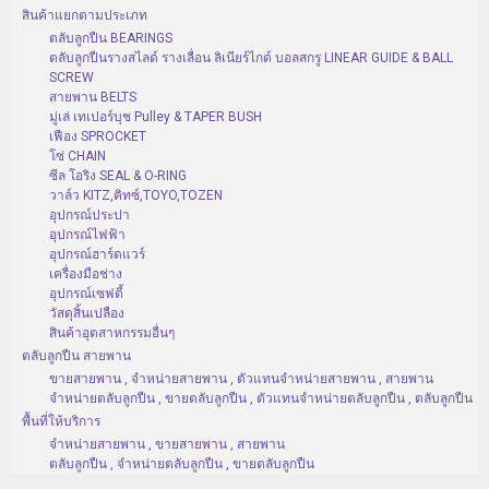
สินค้าแยกตามประเภท
ตลับลูกปืน BEARINGS
ตลับลูกปืนรางสไลด์ รางเลื่อน ลิเนียร์ไกด์ บอลสกรู LINEAR GUIDE & BALL
SCREW
สายพาน BELTS
มู่เล่ เทเปอร์บุช Pulley & TAPER BUSH
เฟือง SPROCKET
โซ่ CHAIN
ซีล โอริง SEAL & O-RING
วาล์ว KITZ,คิทซ์,TOYO,TOZEN
อุปกรณ์ประปา
อุปกรณ์ไฟฟ้า
อุปกรณ์ฮาร์ดแวร์
เครื่องมือช่าง
อุปกรณ์เซฟตี้
วัสดุสิ้นเปลือง
สินค้าอุตสาหกรรมอื่นๆ
ตลับลูกปืน สายพาน
ขายสายพาน , จำหน่ายสายพาน , ตัวแทนจำหน่ายสายพาน , สายพาน
จำหน่ายตลับลูกปืน , ขายตลับลูกปืน , ตัวแทนจำหน่ายตลับลูกปืน , ตลับลูกปืน
พื้นที่ให้บริการ
จำหน่ายสายพาน , ขายสายพาน , สายพาน
ตลับลูกปืน , จำหน่ายตลับลูกปืน , ขายตลับลูกปืน