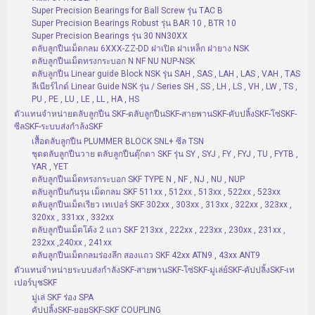
Super Precision Bearings for Ball Screw รุ่น TAC B
Super Precision Bearings Robust รุ่น BAR 10 , BTR 10
Super Precision Bearings รุ่น 30 NN30XX
ตลับลูกปืนเม็ดกลม 6XXX-ZZ-DD ฝาเปิด ฝาเหล็ก ฝายาง NSK
ตลับลูกปืนเม็ดทรงกระบอก N NF NU NUP-NSK
ตลับลูกปืน Linear guide Block NSK รุ่น SAH , SAS , LAH , LAS , VAH , TAS
ลีเนียร์ไกด์ Linear Guide NSK รุ่น / Series SH , SS , LH , LS , VH , LW , TS ,
PU , PE , LU , LE , LL , HA , HS
ตัวแทนจำหน่ายตลับลูกปืน SKF-ตลับลูกปืนSKF-สายพานSKF-คับปลิ้งSKF-โซ่SKF-
ซีลSKF-ระบบส่งกำล้งSKF
เสื้อตลับลูกปืน PLUMMER BLOCK SNL+ ซีล TSN
ชุดตลับลูกปืนวาย ตลับลูกปืนตุ๊กตา SKF รุ่น SY , SYJ , FY , FYJ , TU , FYTB ,
YAR , YET
ตลับลูกปืนเม็ดทรงกระบอก SKF TYPE N , NF , NJ , NU , NUP
ตลับลูกปืนกันรุน เม็ดกลม SKF 511xx , 512xx , 513xx , 522xx , 523xx
ตลับลูกปืนเม็ดเรียว เทเปอร์ SKF 302xx , 303xx , 313xx , 322xx , 323xx ,
320xx , 331xx , 332xx
ตลับลูกปืนเม็ดโค้ง 2 แถว SKF 213xx , 222xx , 223xx , 230xx , 231xx ,
232xx ,240xx , 241xx
ตลับลูกปืนเม็ดกลมร่องลึก สองแถว SKF 42xx ATN9 , 43xx ANT9
ตัวแทนจำหน่ายระบบส่งกำลังSKF-สายพานSKF-โซ่SKF-มู่เล่ย์SKF-คัปปลิ้งSKF-เท
เปอร์บุชSKF
มู่เล่ SKF ร่อง SPA
คัปปลิ้งSKF-ยอยSKF-SKF COUPLING