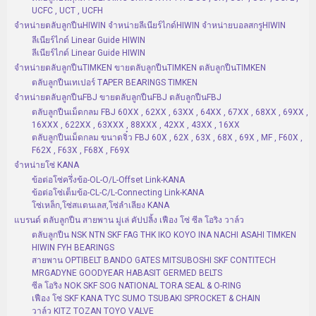
UCFC , UCT , UCFH
จำหน่ายตลับลูกปืนHIWIN จำหน่ายลีเนียร์ไกด์HIWIN จำหน่ายบอลสกรูHIWIN
ลีเนียร์ไกด์ Linear Guide HIWIN
ลีเนียร์ไกด์ Linear Guide HIWIN
จำหน่ายตลับลูกปืนTIMKEN ขายตลับลูกปืนTIMKEN ตลับลูกปืนTIMKEN
ตลับลูกปืนเทเปอร์ TAPER BEARINGS TIMKEN
จำหน่ายตลับลูกปืนFBJ ขายตลับลูกปืนFBJ ตลับลูกปืนFBJ
ตลับลูกปืนเม็ดกลม FBJ 60XX , 62XX , 63XX , 64XX , 67XX , 68XX , 69XX ,
16XXX , 622XX , 63XXX , 88XXX , 42XX , 43XX , 16XX
ตลับลูกปืนเม็ดกลม ขนาดจิ๋ว FBJ 60X , 62X , 63X , 68X , 69X , MF , F60X ,
F62X , F63X , F68X , F69X
จำหน่ายโซ่ KANA
ข้อต่อโซ่ครึ่งข้อ-OL-O/L-Offset Link-KANA
ข้อต่อโซ่เต็มข้อ-CL-C/L-Connecting Link-KANA
โซ่เหล็ก,โซ่สแตนเลส,โซ่ลำเลียง KANA
แบรนด์ ตลับลูกปืน สายพาน มู่เล่ คัปปลิ้ง เฟือง โซ่ ซีล โอริง วาล์ว
ตลับลูกปืน NSK NTN SKF FAG THK IKO KOYO INA NACHI ASAHI TIMKEN
HIWIN FYH BEARINGS
สายพาน OPTIBELT BANDO GATES MITSUBOSHI SKF CONTITECH
MRGADYNE GOODYEAR HABASIT GERMED BELTS
ซีล โอริง NOK SKF SOG NATIONAL TORA SEAL & O-RING
เฟือง โซ่ SKF KANA TYC SUMO TSUBAKI SPROCKET & CHAIN
วาล์ว KITZ TOZAN TOYO VALVE