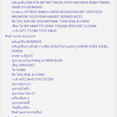
ตลับลูกปืน NSK NTN SKF FAG THK IKO KOYO INA NACHI ASAHI TIMKEN
HIWIN FYH BEARINGS
สายพาน OPTIBELT BANDO GATES MITSUBOSHI SKF CONTITECH
MRGADYNE GOODYEAR HABASIT GERMED BELTS
ซีล โอริง NOK SKF SOG NATIONAL TORA SEAL & O-RING
เฟือง โซ่ SKF KANA TYC SUMO TSUBAKI SPROCKET & CHAIN
วาล์ว KITZ TOZAN TOYO VALVE
สินค้าแยกตามประเภท
ตลับลูกปืน BEARINGS
ตลับลูกปืนรางสไลด์ รางเลื่อน ลิเนียร์ไกด์ บอลสกรู LINEAR GUIDE & BALL
SCREW
สายพาน BELTS
มู่เล่ เทเปอร์บุช Pulley & TAPER BUSH
เฟือง SPROCKET
โซ่ CHAIN
ซีล โอริง SEAL & O-RING
วาล์ว KITZ,คิทซ์,TOYO,TOZEN
อุปกรณ์ประปา
อุปกรณ์ไฟฟ้า
อุปกรณ์ฮาร์ดแวร์
เครื่องมือช่าง
อุปกรณ์เซฟตี้
วัสดุสิ้นเปลือง
สินค้าอุตสาหกรรมอื่นๆ