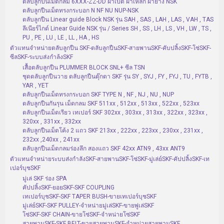
ตลับลูกปืนเม็ดกลม 6XXX-ZZ-DD ฝาเปิด ฝาเหล็ก ฝายาง NSK
ตลับลูกปืนเม็ดทรงกระบอก N NF NU NUP-NSK
ตลับลูกปืน Linear guide Block NSK รุ่น SAH , SAS , LAH , LAS , VAH , TAS
ลีเนียร์ไกด์ Linear Guide NSK รุ่น / Series SH , SS , LH , LS , VH , LW , TS ,
PU , PE , LU , LE , LL , HA , HS
ตัวแทนจำหน่ายตลับลูกปืน SKF-ตลับลูกปืนSKF-สายพานSKF-คับปลิ้งSKF-โซ่SKF-
ซีลSKF-ระบบส่งกำล้งSKF
เสื้อตลับลูกปืน PLUMMER BLOCK SNL+ ซีล TSN
ชุดตลับลูกปืนวาย ตลับลูกปืนตุ๊กตา SKF รุ่น SY , SYJ , FY , FYJ , TU , FYTB ,
YAR , YET
ตลับลูกปืนเม็ดทรงกระบอก SKF TYPE N , NF , NJ , NU , NUP
ตลับลูกปืนกันรุน เม็ดกลม SKF 511xx , 512xx , 513xx , 522xx , 523xx
ตลับลูกปืนเม็ดเรียว เทเปอร์ SKF 302xx , 303xx , 313xx , 322xx , 323xx ,
320xx , 331xx , 332xx
ตลับลูกปืนเม็ดโค้ง 2 แถว SKF 213xx , 222xx , 223xx , 230xx , 231xx ,
232xx ,240xx , 241xx
ตลับลูกปืนเม็ดกลมร่องลึก สองแถว SKF 42xx ATN9 , 43xx ANT9
ตัวแทนจำหน่ายระบบส่งกำลังSKF-สายพานSKF-โซ่SKF-มู่เล่ย์SKF-คัปปลิ้งSKF-เท
เปอร์บุชSKF
มู่เล่ SKF ร่อง SPA
คัปปลิ้งSKF-ยอยSKF-SKF COUPLING
เทเปอร์บุชSKF-SKF TAPER BUSH-ขายเทเปอร์บุชSKF
มู่เล่ย์SKF-SKF PULLEY-จำหน่ายมู่เล่SKF-ขายพู่เล่SKF
โซ่SKF-SKF CHAIN-ขายโซ่SKF-จำหน่ายโซ่SKF
สายพานSKF-SKF BELT-ขายสายพานSKF-จำหน่ายสายพานSKF