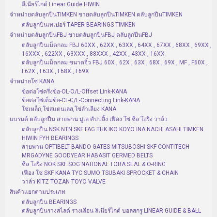
ลีเนียร์ไกด์ Linear Guide HIWIN
จำหน่ายตลับลูกปืนTIMKEN ขายตลับลูกปืนTIMKEN ตลับลูกปืนTIMKEN
ตลับลูกปืนเทเปอร์ TAPER BEARINGS TIMKEN
จำหน่ายตลับลูกปืนFBJ ขายตลับลูกปืนFBJ ตลับลูกปืนFBJ
ตลับลูกปืนเม็ดกลม FBJ 60XX , 62XX , 63XX , 64XX , 67XX , 68XX , 69XX ,
16XXX , 622XX , 63XXX , 88XXX , 42XX , 43XX , 16XX
ตลับลูกปืนเม็ดกลม ขนาดจิ๋ว FBJ 60X , 62X , 63X , 68X , 69X , MF , F60X ,
F62X , F63X , F68X , F69X
จำหน่ายโซ่ KANA
ข้อต่อโซ่ครึ่งข้อ-OL-O/L-Offset Link-KANA
ข้อต่อโซ่เต็มข้อ-CL-C/L-Connecting Link-KANA
โซ่เหล็ก,โซ่สแตนเลส,โซ่ลำเลียง KANA
แบรนด์ ตลับลูกปืน สายพาน มู่เล่ คัปปลิ้ง เฟือง โซ่ ซีล โอริง วาล์ว
ตลับลูกปืน NSK NTN SKF FAG THK IKO KOYO INA NACHI ASAHI TIMKEN
HIWIN FYH BEARINGS
สายพาน OPTIBELT BANDO GATES MITSUBOSHI SKF CONTITECH
MRGADYNE GOODYEAR HABASIT GERMED BELTS
ซีล โอริง NOK SKF SOG NATIONAL TORA SEAL & O-RING
เฟือง โซ่ SKF KANA TYC SUMO TSUBAKI SPROCKET & CHAIN
วาล์ว KITZ TOZAN TOYO VALVE
สินค้าแยกตามประเภท
ตลับลูกปืน BEARINGS
ตลับลูกปืนรางสไลด์ รางเลื่อน ลิเนียร์ไกด์ บอลสกรู LINEAR GUIDE & BALL