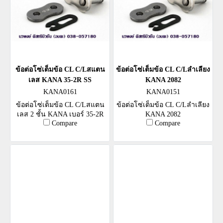
ข้อต่อโซ่เต็มข้อ CL C/Lสแตน
ข้อต่อโซ่เต็มข้อ CL C/Lลำเลียง
เลส KANA 35-2R SS
KANA 2082
KANA0161
KANA0151
ข้อต่อโซ่เต็มข้อ CL C/Lสแตน
ข้อต่อโซ่เต็มข้อ CL C/Lลำเลียง
เลส 2 ชั้น KANA เบอร์ 35-2R
KANA 2082
Compare
Compare