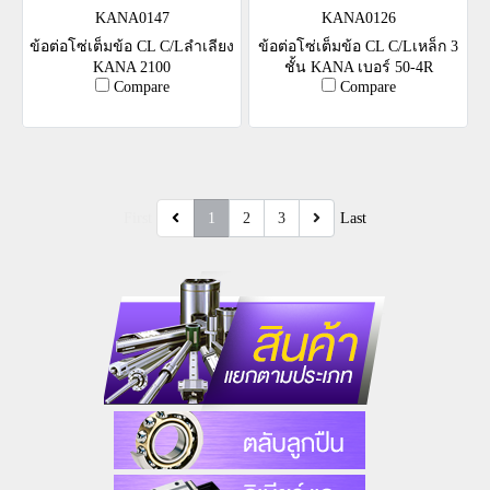
KANA0147
KANA0126
ข้อต่อโซ่เต็มข้อ CL C/Lลำเลียง
ข้อต่อโซ่เต็มข้อ CL C/Lเหล็ก 3
KANA 2100
ชั้น KANA เบอร์ 50-4R
Compare
Compare
First
1
2
3
Last