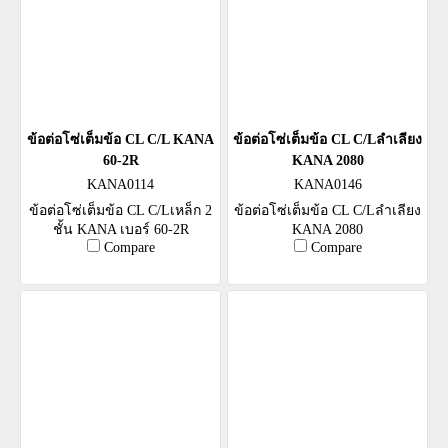
ข้อต่อโซ่เต็มข้อ CL C/L KANA
ข้อต่อโซ่เต็มข้อ CL C/Lลำเลียง
60-2R
KANA 2080
KANA0114
KANA0146
ข้อต่อโซ่เต็มข้อ CL C/Lเหล็ก 2
ข้อต่อโซ่เต็มข้อ CL C/Lลำเลียง
ชั้น KANA เบอร์ 60-2R
KANA 2080
Compare
Compare