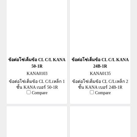
ข้อต่อโซ่เต็มข้อ CL C/L KANA
ข้อต่อโซ่เต็มข้อ CL C/L KANA
50-1R
24B-1R
KANA0103
KANA0135
ข้อต่อโซ่เต็มข้อ CL C/Lเหล็ก 1
ข้อต่อโซ่เต็มข้อ CL C/Lเหล็ก 2
ชั้น KANA เบอร์ 50-1R
ชั้น KANA เบอร์ 24B-1R
Compare
Compare