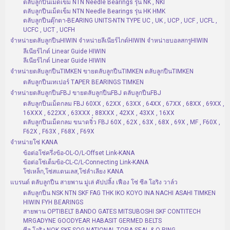
ตลับลูกปืนเม็ดเข็ม NTN Needle Bearings รุ่น NK , NKI
ตลับลูกปืนเม็ดเข็ม NTN Needle Bearings รุ่น HK HMK
ตลับลูกปืนตุ๊กตา-BEARING UNITS-NTN TYPE UC , UK , UCP , UCF , UCFL ,
UCFC , UCT , UCFH
จำหน่ายตลับลูกปืนHIWIN จำหน่ายลีเนียร์ไกด์HIWIN จำหน่ายบอลสกรูHIWIN
ลีเนียร์ไกด์ Linear Guide HIWIN
ลีเนียร์ไกด์ Linear Guide HIWIN
จำหน่ายตลับลูกปืนTIMKEN ขายตลับลูกปืนTIMKEN ตลับลูกปืนTIMKEN
ตลับลูกปืนเทเปอร์ TAPER BEARINGS TIMKEN
จำหน่ายตลับลูกปืนFBJ ขายตลับลูกปืนFBJ ตลับลูกปืนFBJ
ตลับลูกปืนเม็ดกลม FBJ 60XX , 62XX , 63XX , 64XX , 67XX , 68XX , 69XX ,
16XXX , 622XX , 63XXX , 88XXX , 42XX , 43XX , 16XX
ตลับลูกปืนเม็ดกลม ขนาดจิ๋ว FBJ 60X , 62X , 63X , 68X , 69X , MF , F60X ,
F62X , F63X , F68X , F69X
จำหน่ายโซ่ KANA
ข้อต่อโซ่ครึ่งข้อ-OL-O/L-Offset Link-KANA
ข้อต่อโซ่เต็มข้อ-CL-C/L-Connecting Link-KANA
โซ่เหล็ก,โซ่สแตนเลส,โซ่ลำเลียง KANA
แบรนด์ ตลับลูกปืน สายพาน มู่เล่ คัปปลิ้ง เฟือง โซ่ ซีล โอริง วาล์ว
ตลับลูกปืน NSK NTN SKF FAG THK IKO KOYO INA NACHI ASAHI TIMKEN
HIWIN FYH BEARINGS
สายพาน OPTIBELT BANDO GATES MITSUBOSHI SKF CONTITECH
MRGADYNE GOODYEAR HABASIT GERMED BELTS