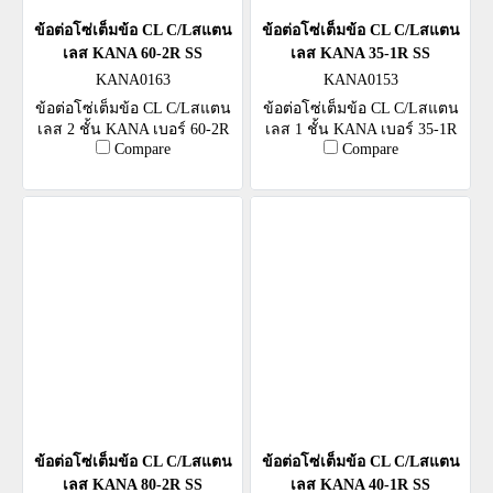
ข้อต่อโซ่เต็มข้อ CL C/Lสแตน
ข้อต่อโซ่เต็มข้อ CL C/Lสแตน
เลส KANA 60-2R SS
เลส KANA 35-1R SS
KANA0163
KANA0153
ข้อต่อโซ่เต็มข้อ CL C/Lสแตน
ข้อต่อโซ่เต็มข้อ CL C/Lสแตน
เลส 2 ชั้น KANA เบอร์ 60-2R
เลส 1 ชั้น KANA เบอร์ 35-1R
Compare
Compare
ข้อต่อโซ่เต็มข้อ CL C/Lสแตน
ข้อต่อโซ่เต็มข้อ CL C/Lสแตน
เลส KANA 80-2R SS
เลส KANA 40-1R SS