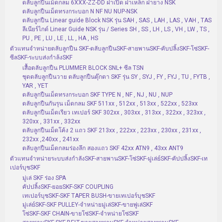
ตลับลูกปืนเม็ดกลม 6XXX-ZZ-DD ฝาเปิด ฝาเหล็ก ฝายาง NSK
ตลับลูกปืนเม็ดทรงกระบอก N NF NU NUP-NSK
ตลับลูกปืน Linear guide Block NSK รุ่น SAH , SAS , LAH , LAS , VAH , TAS
ลีเนียร์ไกด์ Linear Guide NSK รุ่น / Series SH , SS , LH , LS , VH , LW , TS ,
PU , PE , LU , LE , LL , HA , HS
ตัวแทนจำหน่ายตลับลูกปืน SKF-ตลับลูกปืนSKF-สายพานSKF-คับปลิ้งSKF-โซ่SKF-
ซีลSKF-ระบบส่งกำล้งSKF
เสื้อตลับลูกปืน PLUMMER BLOCK SNL+ ซีล TSN
ชุดตลับลูกปืนวาย ตลับลูกปืนตุ๊กตา SKF รุ่น SY , SYJ , FY , FYJ , TU , FYTB ,
YAR , YET
ตลับลูกปืนเม็ดทรงกระบอก SKF TYPE N , NF , NJ , NU , NUP
ตลับลูกปืนกันรุน เม็ดกลม SKF 511xx , 512xx , 513xx , 522xx , 523xx
ตลับลูกปืนเม็ดเรียว เทเปอร์ SKF 302xx , 303xx , 313xx , 322xx , 323xx ,
320xx , 331xx , 332xx
ตลับลูกปืนเม็ดโค้ง 2 แถว SKF 213xx , 222xx , 223xx , 230xx , 231xx ,
232xx ,240xx , 241xx
ตลับลูกปืนเม็ดกลมร่องลึก สองแถว SKF 42xx ATN9 , 43xx ANT9
ตัวแทนจำหน่ายระบบส่งกำลังSKF-สายพานSKF-โซ่SKF-มู่เล่ย์SKF-คัปปลิ้งSKF-เท
เปอร์บุชSKF
มู่เล่ SKF ร่อง SPA
คัปปลิ้งSKF-ยอยSKF-SKF COUPLING
เทเปอร์บุชSKF-SKF TAPER BUSH-ขายเทเปอร์บุชSKF
มู่เล่ย์SKF-SKF PULLEY-จำหน่ายมู่เล่SKF-ขายพู่เล่SKF
โซ่SKF-SKF CHAIN-ขายโซ่SKF-จำหน่ายโซ่SKF