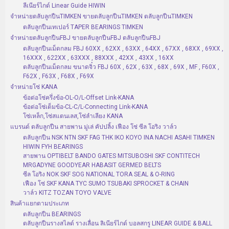
ลีเนียร์ไกด์ Linear Guide HIWIN
จำหน่ายตลับลูกปืนTIMKEN ขายตลับลูกปืนTIMKEN ตลับลูกปืนTIMKEN
ตลับลูกปืนเทเปอร์ TAPER BEARINGS TIMKEN
จำหน่ายตลับลูกปืนFBJ ขายตลับลูกปืนFBJ ตลับลูกปืนFBJ
ตลับลูกปืนเม็ดกลม FBJ 60XX , 62XX , 63XX , 64XX , 67XX , 68XX , 69XX ,
16XXX , 622XX , 63XXX , 88XXX , 42XX , 43XX , 16XX
ตลับลูกปืนเม็ดกลม ขนาดจิ๋ว FBJ 60X , 62X , 63X , 68X , 69X , MF , F60X ,
F62X , F63X , F68X , F69X
จำหน่ายโซ่ KANA
ข้อต่อโซ่ครึ่งข้อ-OL-O/L-Offset Link-KANA
ข้อต่อโซ่เต็มข้อ-CL-C/L-Connecting Link-KANA
โซ่เหล็ก,โซ่สแตนเลส,โซ่ลำเลียง KANA
แบรนด์ ตลับลูกปืน สายพาน มู่เล่ คัปปลิ้ง เฟือง โซ่ ซีล โอริง วาล์ว
ตลับลูกปืน NSK NTN SKF FAG THK IKO KOYO INA NACHI ASAHI TIMKEN
HIWIN FYH BEARINGS
สายพาน OPTIBELT BANDO GATES MITSUBOSHI SKF CONTITECH
MRGADYNE GOODYEAR HABASIT GERMED BELTS
ซีล โอริง NOK SKF SOG NATIONAL TORA SEAL & O-RING
เฟือง โซ่ SKF KANA TYC SUMO TSUBAKI SPROCKET & CHAIN
วาล์ว KITZ TOZAN TOYO VALVE
สินค้าแยกตามประเภท
ตลับลูกปืน BEARINGS
ตลับลูกปืนรางสไลด์ รางเลื่อน ลิเนียร์ไกด์ บอลสกรู LINEAR GUIDE & BALL