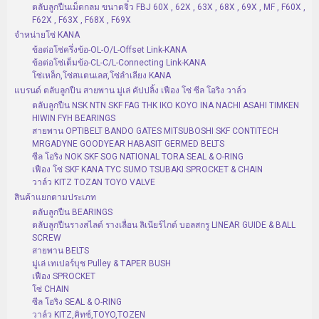
ตลับลูกปืนเม็ดกลม ขนาดจิ๋ว FBJ 60X , 62X , 63X , 68X , 69X , MF , F60X ,
F62X , F63X , F68X , F69X
จำหน่ายโซ่ KANA
ข้อต่อโซ่ครึ่งข้อ-OL-O/L-Offset Link-KANA
ข้อต่อโซ่เต็มข้อ-CL-C/L-Connecting Link-KANA
โซ่เหล็ก,โซ่สแตนเลส,โซ่ลำเลียง KANA
แบรนด์ ตลับลูกปืน สายพาน มู่เล่ คัปปลิ้ง เฟือง โซ่ ซีล โอริง วาล์ว
ตลับลูกปืน NSK NTN SKF FAG THK IKO KOYO INA NACHI ASAHI TIMKEN
HIWIN FYH BEARINGS
สายพาน OPTIBELT BANDO GATES MITSUBOSHI SKF CONTITECH
MRGADYNE GOODYEAR HABASIT GERMED BELTS
ซีล โอริง NOK SKF SOG NATIONAL TORA SEAL & O-RING
เฟือง โซ่ SKF KANA TYC SUMO TSUBAKI SPROCKET & CHAIN
วาล์ว KITZ TOZAN TOYO VALVE
สินค้าแยกตามประเภท
ตลับลูกปืน BEARINGS
ตลับลูกปืนรางสไลด์ รางเลื่อน ลิเนียร์ไกด์ บอลสกรู LINEAR GUIDE & BALL
SCREW
สายพาน BELTS
มู่เล่ เทเปอร์บุช Pulley & TAPER BUSH
เฟือง SPROCKET
โซ่ CHAIN
ซีล โอริง SEAL & O-RING
วาล์ว KITZ,คิทซ์,TOYO,TOZEN