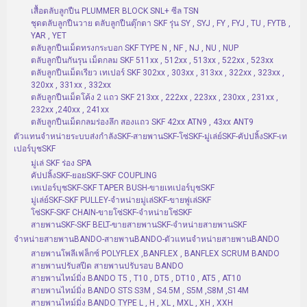
เสื้อตลับลูกปืน PLUMMER BLOCK SNL+ ซีล TSN
ชุดตลับลูกปืนวาย ตลับลูกปืนตุ๊กตา SKF รุ่น SY , SYJ , FY , FYJ , TU , FYTB ,
YAR , YET
ตลับลูกปืนเม็ดทรงกระบอก SKF TYPE N , NF , NJ , NU , NUP
ตลับลูกปืนกันรุน เม็ดกลม SKF 511xx , 512xx , 513xx , 522xx , 523xx
ตลับลูกปืนเม็ดเรียว เทเปอร์ SKF 302xx , 303xx , 313xx , 322xx , 323xx ,
320xx , 331xx , 332xx
ตลับลูกปืนเม็ดโค้ง 2 แถว SKF 213xx , 222xx , 223xx , 230xx , 231xx ,
232xx ,240xx , 241xx
ตลับลูกปืนเม็ดกลมร่องลึก สองแถว SKF 42xx ATN9 , 43xx ANT9
ตัวแทนจำหน่ายระบบส่งกำลังSKF-สายพานSKF-โซ่SKF-มู่เล่ย์SKF-คัปปลิ้งSKF-เท
เปอร์บุชSKF
มู่เล่ SKF ร่อง SPA
คัปปลิ้งSKF-ยอยSKF-SKF COUPLING
เทเปอร์บุชSKF-SKF TAPER BUSH-ขายเทเปอร์บุชSKF
มู่เล่ย์SKF-SKF PULLEY-จำหน่ายมู่เล่SKF-ขายพู่เล่SKF
โซ่SKF-SKF CHAIN-ขายโซ่SKF-จำหน่ายโซ่SKF
สายพานSKF-SKF BELT-ขายสายพานSKF-จำหน่ายสายพานSKF
จำหน่ายสายพานBANDO-สายพานBANDO-ตัวแทนจำหน่ายสายพานBANDO
สายพานโพลีเฟล็กซ์ POLYFLEX ,BANFLEX , BANFLEX SCRUM BANDO
สายพานปรับสปีด สายพานปรับรอบ BANDO
สายพานไทม์มิ่ง BANDO T5 , T10 , DT5 , DT10 , AT5 , AT10
สายพานไทม์มิ่ง BANDO STS S3M , S4.5M , S5M ,S8M ,S14M
สายพานไทม์มิ่ง BANDO TYPE L , H , XL , MXL , XH , XXH