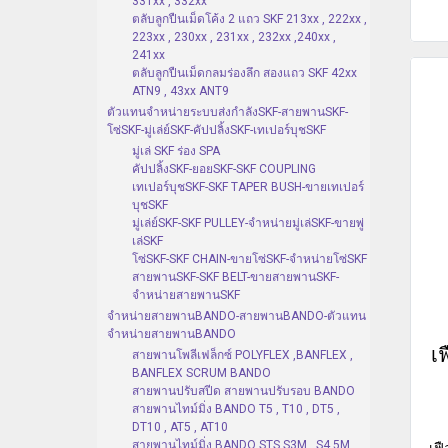
331xx , 332xx
ตลับลูกปืนเม็ดโค้ง 2 แถว SKF 213xx , 222xx ,
223xx , 230xx , 231xx , 232xx ,240xx ,
241xx
ตลับลูกปืนเม็ดกลมร่องลึก สองแถว SKF 42xx
ATN9 , 43xx ANT9
ตัวแทนจำหน่ายระบบส่งกำลังSKF-สายพานSKF-
โซ่SKF-มู่เล่ย์SKF-คัปปลิ้งSKF-เทเปอร์บุชSKF
มู่เล่ SKF ร่อง SPA
คัปปลิ้งSKF-ยอยSKF-SKF COUPLING
เทเปอร์บุชSKF-SKF TAPER BUSH-ขายเทเปอร์
บุชSKF
มู่เล่ย์SKF-SKF PULLEY-จำหน่ายมู่เล่SKF-ขายพู่
เล่SKF
โซ่SKF-SKF CHAIN-ขายโซ่SKF-จำหน่ายโซ่SKF
สายพานSKF-SKF BELT-ขายสายพานSKF-
จำหน่ายสายพานSKF
จำหน่ายสายพานBANDO-สายพานBANDO-ตัวแทน
จำหน่ายสายพานBANDO
เ
สายพานโพลีเฟล็กซ์ POLYFLEX ,BANFLEX ,
BANFLEX SCRUM BANDO
สายพานปรับสปีด สายพานปรับรอบ BANDO
สายพานไทม์มิ่ง BANDO T5 , T10 , DT5 ,
DT10 , AT5 , AT10
สายพานไทม์มิ่ง BANDO STS S3M , S4.5M ,