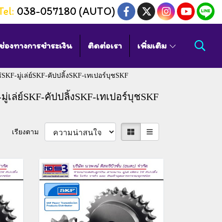
Tel:
038-057180 (AUTO)
ช่องทางการชำระเงิน
ติดต่อเรา
เพิ่มเติม
-มู่เล่ย์SKF-คัปปลิ้งSKF-เทเปอร์บุชSKF
เล่ย์SKF-คัปปลิ้งSKF-เทเปอร์บุชSKF
เรียงตาม