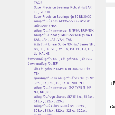
TAC B
Super Precision Bearings Robust รุ่น BAR
10 , BTR 10
Super Precision Bearings รุ่น 30 NN30XX
ตลับลูกปืนเม็ดกลม 6XXX-ZZ-DD ฝาเปิด ฝา
เหล็ก ฝายาง NSK
ตลับลูกปืนเม็ดทรงกระบอก N NF NU NUP-NSK
ตลับลูกปืน Linear guide Block NSK รุ่น SAH ,
SAS , LAH , LAS , VAH , TAS
ลีเนียร์ไกด์ Linear Guide NSK รุ่น / Series SH ,
SS , LH , LS , VH , LW , TS , PU , PE , LU , LE ,
LL , HA , HS
จำหน่ายตลับลูกปืน SKF , ตลับลูกปืนSKF , ตัวแทน
จำหน่ายตลับลูกปืนSKF
เสื้อตลับลูกปืน PLUMMER BLOCK SNL+ ซีล
TSN
ชุดตลับลูกปืนวาย ตลับลูกปืนตุ๊กตา SKF รุ่น SY
เ
, SYJ , FY , FYJ , TU , FYTB , YAR , YET
ตลับลูกปืนเม็ดทรงกระบอก SKF TYPE N , NF ,
NJ , NU , NUP
ตลับลูกปืนกันรุน เม็ดกลม SKF 511xx , 512xx ,
513xx , 522xx , 523xx
ตลับลูกปืนเม็ดเรียว เทเปอร์ SKF 302xx ,
เฟ
303xx , 313xx , 322xx , 323xx , 320xx ,